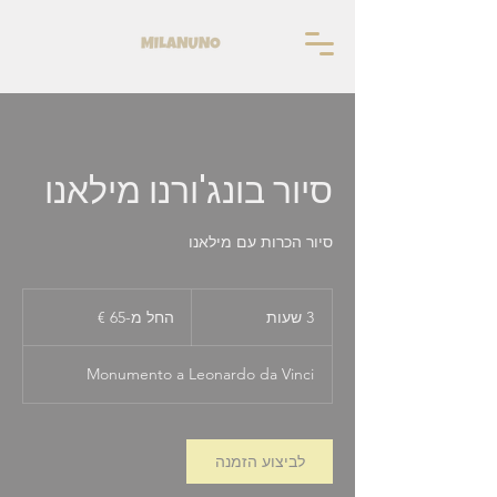
סיור בונג'ורנו מילאנו
סיור הכרות עם מילאנו
החל
מ-65
3 שעות
3
החל מ-‏65 ‏€
אירו
ש
ע
Monumento a Leonardo da Vinci
ו
ת
לביצוע הזמנה