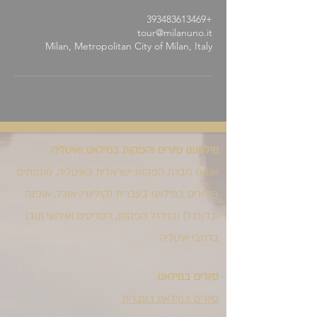
+393483613469
tour@milanuno.it
Milan, Metropolitan City of Milan, Italy
מילאנונו סיורים והפקות במילאנו ואיטליה
אנחנו חברת הפקות ישראלית באיטליה, מתמחים
בסיורים במילאנו בעברית (קולינרי, אוכל, אופנה
וכדורגל) ובניהול הפקות, ריטריטים ואירועי תוכן
ברחבי איטליה.
סיורים במילאנו
סיורים במילאנו בעברית