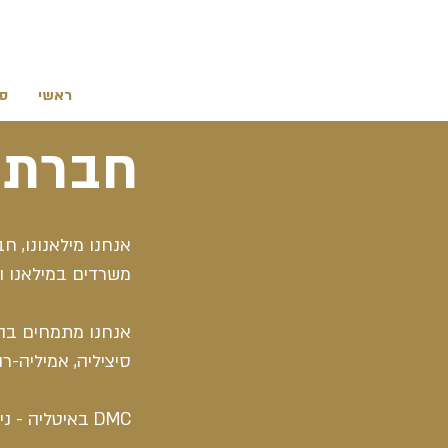
ראשי
סי
חברת 
אנחנו מילאנונו, ח
משרדים במילאנו ו
אנחנו מתמחים בהפק
סיציליה, אמיליה-רו
DMC באיטליה - ניהול מלא של היעד כולל מלונות, תחבורה, מדריכים, מסעדות וחוויות מיוחדות.