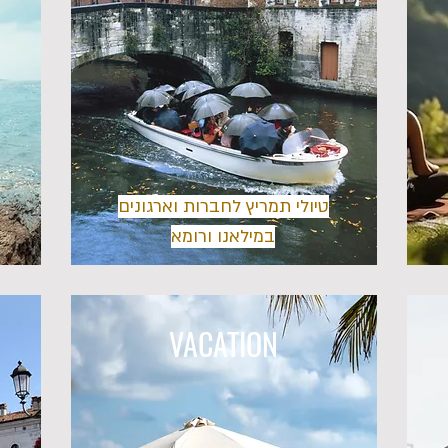
טיולי תמריץ לחברות וארגונים
במילאנו ורומא
VACATION