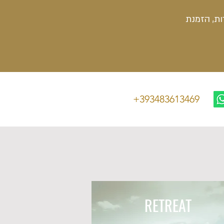
ות, הזמנת
+393483613469
RETREAT