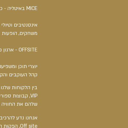
MICE באיטליה - כנסים ואירועים עסקיים ביעדים הכי וואוו .
אינסנטיבים וטיולי
משחקים, הופעות ו
OFFSITE - ארגון פעילויות גיבוש לצוותים כמו סדנאות בישול, טורנירי ספורט ועוד.
יוצרי תוכן ומשפיענ
קהל העוקבים והקה
בין הלקוחות שלנו 
VIP, קבוצות ספ
שלהם את החוויה ב
אנחנו נדע להרכיב 
Off site, הפקות תוכן ולכל דבר שתדמיינו ותרצו להגשים באיטליה.