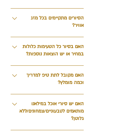
ניתן לבטל את הרישום לסיור ולקבל החזר
עבור תשלום המקדמה עד 48 שעות לפני
הסיורים מתקיימים בכל מזג
תחילתו, במקרה של ביטול טיסה מצד
אוויר?
חברת התעופה יהיה ניתן לבטל עד 24
שעות.
ברור! אף מזג אוויר לא יעצור אותנו מלאכול,
לא חום ולא גשם.
האם בסיור כל הטעימות כלולות
במחיר או יש הוצאות נוספות?
בטח! כל הטעימות של הסיור כלולות במחיר.
האם מקובל לתת טיפ למדריך
וכמה מומלץ?
במידה והיה לכם כיף בסיור ותרצו להשאיר
טיפ ומילה טובה למדריך אז כמובן שיתקבל
האם יש סיורי אוכל במילאנו
בברכה :)
מותאמים לטבעוניים/צמחונים/ללא
גלוטן?
הסיור מתאים לצמחוניים, הוא אינו מתאים