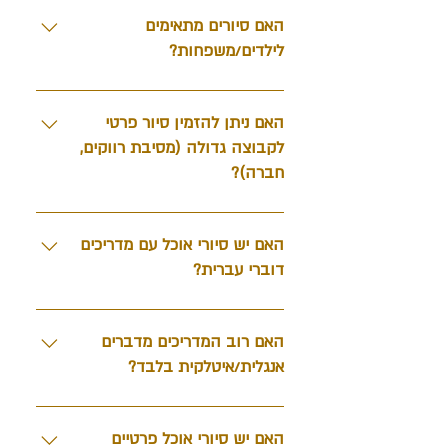
לטבעוניים / ללא גלוטן
האם סיורים מתאימים
לילדים/משפחות?
ברור! ילדים מאוד אוהבים את האוכל שיש
לנו בסיור, פיצה, גלידה ועוד הרבה דברים
האם ניתן להזמין סיור פרטי
טעימים. הסיור מאוד מתאים למשפחות
לקבוצה גדולה (מסיבת רווקים,
וילדים.
חברה)?
בוודאי, תיצרו איתנו קשר במייל או וואטסאפ
לתיאום סיור פרטי. יש לנו מספר מדריכים
האם יש סיורי אוכל עם מדריכים
ואפשר לקיים סיור גם לקבוצות גדולות
דוברי עברית?
בטח! כל המדריכים שלנו דוברי עברית
והסיור מתקיים בעברית
האם רוב המדריכים מדברים
אנגלית/איטלקית בלבד?
לא, כל המדריכים שלנו מדברים אנגלית,
איטלקית ועברית כמובן
האם יש סיורי אוכל פרטיים