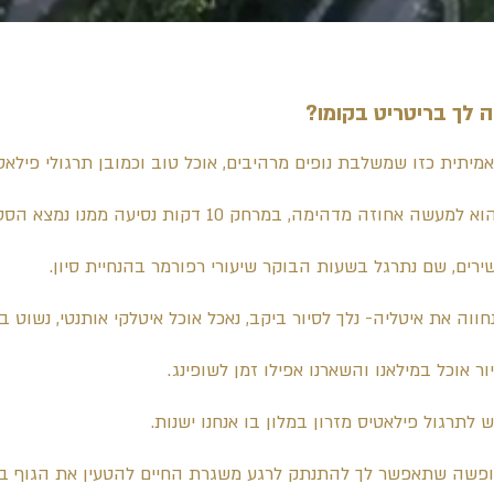
 לך בריטריט בקומו?
מיתית כזו שמשלבת נופים מרהיבים, אוכל טוב וכמובן תרגולי פילאט
נישן במלון שהוא למעשה אחוזה מדהימה, במרחק 10 דקות נסיעה ממנו נמצ
ירים, שם נתרגל בשעות הבוקר שיעורי רפורמר בהנחיית סיון.
ווה את איטליה- נלך לסיור ביקב, נאכל אוכל איטלקי אותנטי, נשוט ב
יור אוכל במילאנו והשארנו אפילו זמן לשופינג.
 לתרגול פילאטיס מזרון במלון בו אנחנו ישנות.
חופשה שתאפשר לך להתנתק לרגע משגרת החיים להטעין את הגוף ב