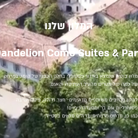
המלון שלנו
andelion Como Suites & Pa
מלון בוטיק שנמצא באיזור פסטורלי בחלק הכפרי של קומו, במרחק
של כמה קילומטרים מהעיר העתיקה והאגם.
למלון מרחבים משותפים מדהימים- חצר גדולה, פינות ישיבה
פסטורליות וגם בר ומסעדה כיפיים!
כמו כן, חדרים מרווחים וגדולים מלאים בסטייל.