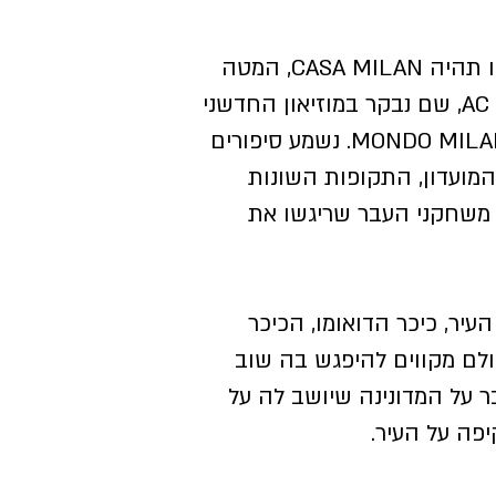
התחנה הבאה שלנו תהיה CASA MILAN, המטה
של קבוצת AC MILAN, שם נבקר במוזיאון החדשני
של מילאן שנקרא MONDO MILAN. נשמע סיפורים
מועדון, התקופות השונות
ד משחקני העבר שריגשו את
יר, כיכר הדואומו, הכיכר
לם מקווים להיפגש בה שוב
ר על המדונינה שיושב לה על
פה על העיר.