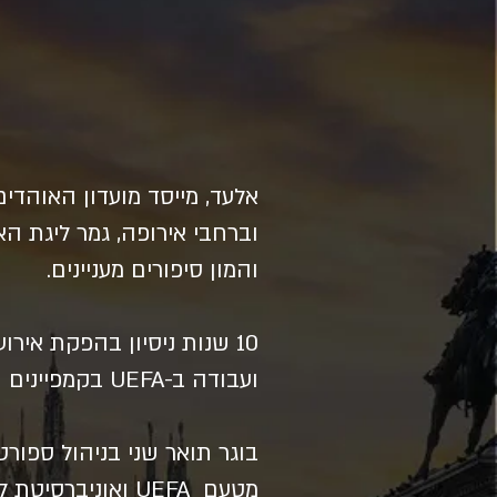
וברחבי אירופה, גמר ליגת ה
והמון סיפורים מעניינים.
10 שנות ניסיון בהפקת אירועי ספורט בינלאומיים ב-18 מדינות כמו טורנירים, מחנות, השתלמויות מאמנים
ועבודה ב-UEFA בקמפיינים של ליגת אלופות, ליגה אירופית, קונפרנס ליג ואליפות אירופה U17.
בוגר תואר שני בניהול ספורט