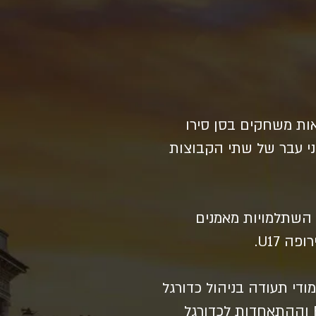
ל, עם וותק של 19 שנים במילאנו, מאות משחקים בסן סירו
קני עבר של שתי הקבוצות
מודי תעודה בניהול כדורגל
מטעם UEFA ואוניברסיטת לוצרן בשוויץ, לימודי תעודה בכדורגל חופים מטעם FIFA וההתאחדות לכדורגל